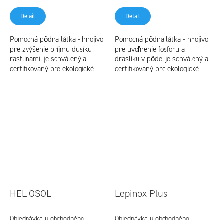
Detail
Detail
Pomocná pôdna látka - hnojivo
Pomocná pôdna látka - hnojivo
pre zvýšenie príjmu dusíku
pre uvoľnenie fosforu a
rastlinami. je schválený a
draslíku v pôde. je schválený a
certifikovaný pre ekologické
certifikovaný pre ekologické
poľnohospodárstvo je možné
poľnohospodárstvo je možné
ho použiť v šetrnom
ho použiť v šetrnom
hospodárstve
hospodárstve...
HELIOSOL
Lepinox Plus
Objednávka u obchodného
Objednávka u obchodného