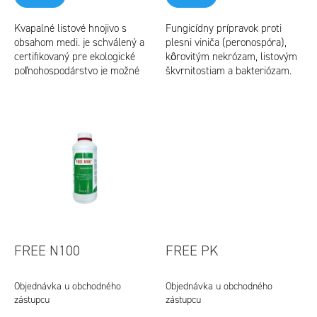
o
Kvapalné listové hnojivo s
Fungicídny prípravok proti
v
obsahom medi. je schválený a
plesni viniča (peronospóra),
certifikovaný pre ekologické
kôrovitým nekrózam, listovým
poľnohospodárstvo je možné
škvrnitostiam a bakteriózam.
ho použiť v šetrnom
šetrný prípravok uvedený v
hospodárstve
zozname pre šetrné
hospodárstvo
FREE N100
FREE PK
Objednávka u obchodného
Objednávka u obchodného
zástupcu
zástupcu