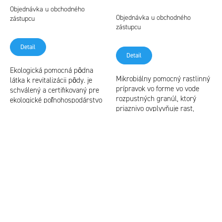
Objednávka u obchodného
Priemerné
Objednávka u obchodného
zástupcu
hodnotenie
zástupcu
produktu
je
Detail
5,0
Detail
z
Ekologická pomocná pôdna
5
Mikrobiálny pomocný rastlinný
látka k revitalizácii pôdy. je
hviezdičiek.
prípravok vo forme vo vode
schválený a certifikovaný pre
rozpustných granúl, ktorý
ekologické poľnohospodárstvo
priaznivo ovplyvňuje rast,
je možné ho použiť v šetrnom
kondíciu a zdravotný stav
hospodárstve
rastlín. je schválený a
certifikovaný...