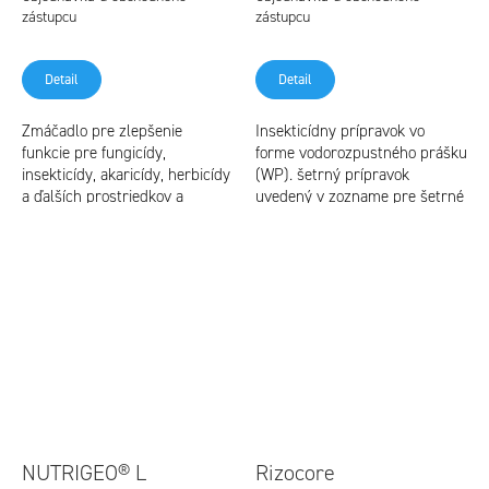
zástupcu
zástupcu
Detail
Detail
Zmáčadlo pre zlepšenie
Insekticídny prípravok vo
funkcie pre fungicídy,
forme vodorozpustného prášku
insekticídy, akaricídy, herbicídy
(WP). šetrný prípravok
a ďalších prostriedkov a
uvedený v zozname pre šetrné
kvapalných hnojív. je schválený
hospodárstvo
a certifikovaný pre ekologické...
NUTRIGEO® L
Rizocore