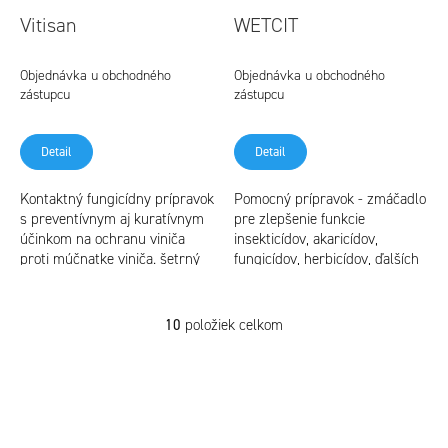
Vitisan
WETCIT
Objednávka u obchodného
Objednávka u obchodného
zástupcu
zástupcu
Detail
Detail
Kontaktný fungicídny prípravok
Pomocný prípravok - zmáčadlo
s preventívnym aj kuratívnym
pre zlepšenie funkcie
účinkom na ochranu viniča
insekticídov, akaricídov,
proti múčnatke viniča. šetrný
fungicídov, herbicídov, ďalších
prípravok uvedený v zozname
prostriedkov a kvapalných
pre šetrné hospodárstvo
hnojív. je schválený a
certifikovaný pre...
10
položiek celkom
O
v
l
á
d