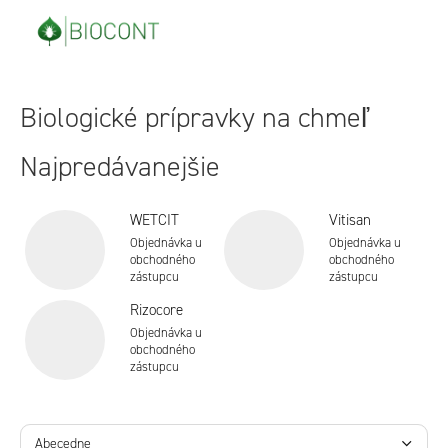
Prejsť
na
obsah
Biologické prípravky na chmeľ
Najpredávanejšie
WETCIT
Vitisan
Objednávka u
Objednávka u
obchodného
obchodného
zástupcu
zástupcu
Rizocore
Objednávka u
obchodného
zástupcu
R
Abecedne