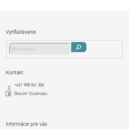
a
c
Z
i
á
e
p
Vyhľadávanie
p
ä
r
t
v
i
Hľadať
k
y
e
v
Kontakt
ý
+421 908 041 306
p
i
Biocont Slovensko
s
u
Informácie pre vás