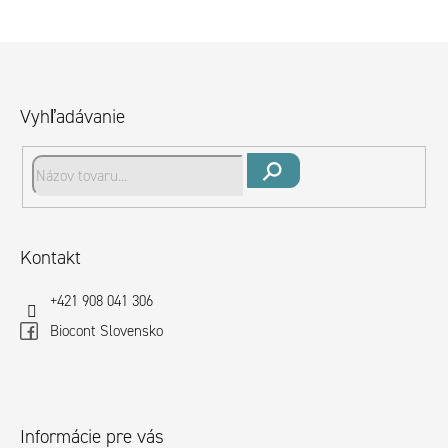
Z
á
p
Vyhľadávanie
ä
t
i
Hľadať
e
Kontakt
+421 908 041 306
Biocont Slovensko
Informácie pre vás