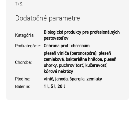
T/S.
Dodatočné parametre
Biologické produkty pre profesionálných
Kategória
:
pestovateľov
Podkategórie
:
Ochrana proti chorobám
pleseň viniča (peronospóra), pleseň
zemiaková, bakteriálna hniloba, pleseň
Choroba
:
uhorky, puchrovitosť, kučeravosť,
kôrové nekrózy
Plodina
:
vinič, jahoda, špargľa, zemiaky
Balenie
:
1 l, 5 l, 20 l