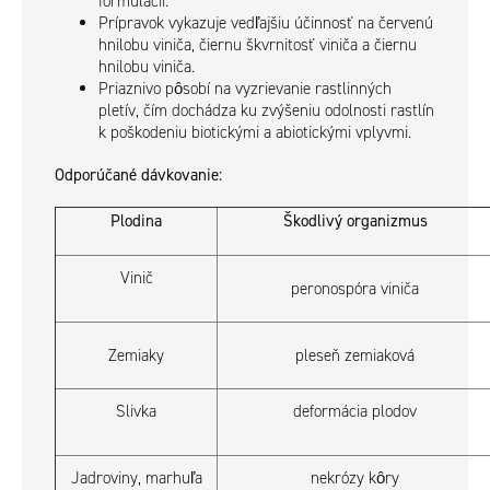
formulácii.
Prípravok vykazuje vedľajšiu účinnosť na červenú
hnilobu viniča, čiernu škvrnitosť viniča a čiernu
hnilobu viniča.
Priaznivo pôsobí na vyzrievanie rastlinných
pletív, čím dochádza ku zvýšeniu odolnosti rastlín
k poškodeniu biotickými a abiotickými vplyvmi.
Odporúčané dávkovanie:
Plodina
Škodlivý organizmus
Vinič
peronospóra viniča
Zemiaky
pleseň zemiaková
Slivka
deformácia plodov
Jadroviny, marhuľa
nekrózy kôry