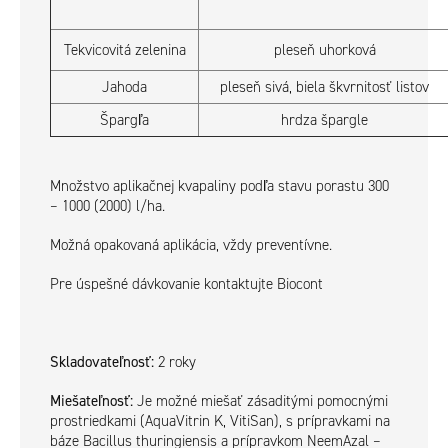
Tekvicovitá zelenina
pleseň uhorková
Jahoda
pleseň sivá, biela škvrnitosť listov
Špargľa
hrdza špargle
Množstvo aplikačnej kvapaliny podľa stavu porastu 300
– 1000 (2000) l/ha.
Možná opakovaná aplikácia, vždy preventívne.
Pre úspešné dávkovanie kontaktujte Biocont
Skladovateľnosť:
2 roky
Miešateľnosť:
Je možné miešať zásaditými pomocnými
prostriedkami (AquaVitrin K, VitiSan), s prípravkami na
báze Bacillus thuringiensis a prípravkom NeemAzal –