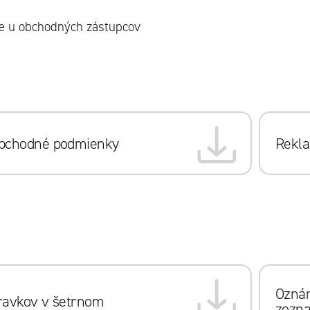
ie u obchodných zástupcov
obchodné podmienky
Rekla
Ozná
ravkov v šetrnom
zozna