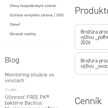
e
Chovy hospodárskych zvierat
Produkt
l
Ochrana verejného zdravia / DDD
Chmeľ
Brožúra pro
Okrasné rastliny
výživu _poľn
2026
Blog
Brožúra pro
výživu _ovoc
Monitoring situácie vo
viniciach
21.4.2024
Účinnosť FREE PK®
Cenník
baktérie Bacillus