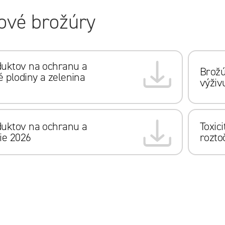
ové brožúry
duktov na ochranu a
Brožú
é plodiny a zelenina
výživ
duktov na ochranu a
Toxic
ie 2026
rozt