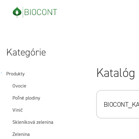
Prejsť
na
obsah
B
Preskočiť
o
kategórie
Kategórie
č
Katalóg
n
Produkty
Ovocie
ý
Poľné plodiny
p
BIOCONT_KA
Vinič
a
Skleníková zelenina
n
Zelenina