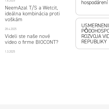
1.6.2025
hospodárení
NeemAzal T/S a Wetcit,
ideálna kombinácia proti
voškám
USMERNENIE
28.4.2025
PÔDOHOSPO
Videli ste naše nové
ROZVOJA VI
REPUBLIKY
video o firme BIOCONT?
1.3.2025