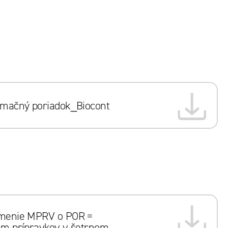
mačný poriadok_Biocont
menie MPRV o POR =
m prípravkov v šetrnom