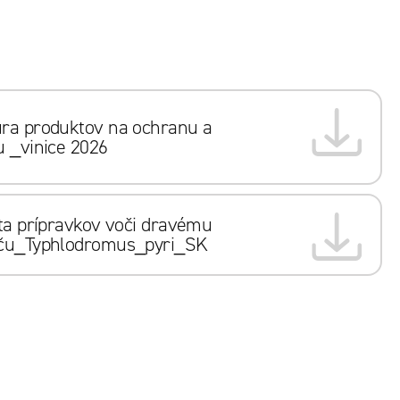
ra produktov na ochranu a
u _vinice 2026
ita prípravkov voči dravému
oču_Typhlodromus_pyri_SK