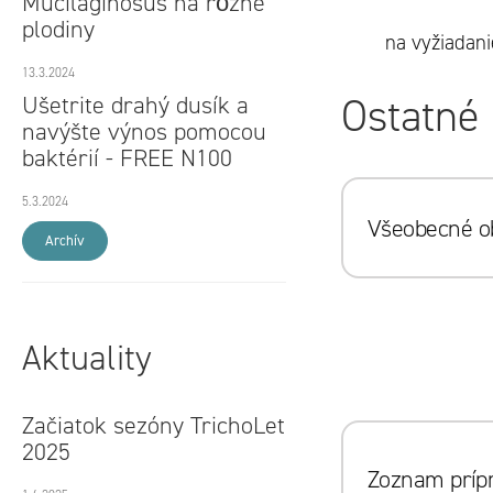
Mucilaginosus na rôzne
plodiny
na vyžiadan
13.3.2024
Ostatné
Ušetrite drahý dusík a
navýšte výnos pomocou
baktérií - FREE N100
5.3.2024
Všeobecné 
Archív
Aktuality
Začiatok sezóny TrichoLet
2025
Zoznam príp