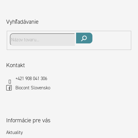
Z
á
p
Vyhľadávanie
ä
t
i
Hľadať
e
Kontakt
+421 908 041 306
Biocont Slovensko
Informácie pre vás
Aktuality