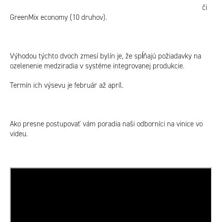
či
GreenMix economy (10 druhov).
Výhodou týchto dvoch zmesí bylín je, že spĺňajú požiadavky na
ozelenenie medziradia v systéme integrovanej produkcie.
Termín ich výsevu je február až apríl.
Ako presne postupovať vám poradia naši odborníci na vinice vo
videu.