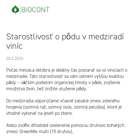
Prejsť
na
obsah
Starostlivosť o pôdu v medziradí
viníc
20.2.2024
Počas mesiaca októbra je ideálny čas postarať sa vo viniciach o
medziradie.
Táto starostlivosť sa vám odmení vyššou kvalitou
pôdy – väčším podielom organickej hmoty v pôde, zvýšenie
množstva živín, tiež znížite utuženie pôdy.
Do medziradia odporúčame včasné zasiatie zmesi zeleného
hnojenia (ozimná raž, ozimný ovos, ozimná peluška), ktoré je
vhodné vykonať na jeseň po zbere.
Alebo zvoľte dlhodobé ozelenenie pomocou druhovo bohatých
zmesí: GreenMix multi (15 druhov),