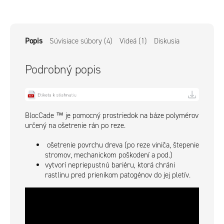
Popis
Súvisiace súbory (4)
Videá (1)
Diskusia
Podrobný popis
BlocCade ™ je pomocný prostriedok na báze polymérov
určený na ošetrenie rán po reze.
ošetrenie povrchu dreva (po reze viniča, štepenie
stromov, mechanickom poškodení a pod.)
vytvorí nepriepustnú bariéru, ktorá chráni
rastlinu pred prienikom patogénov do jej pletív.