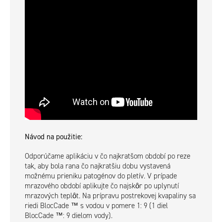
Návod na použitie:
Odporúčame aplikáciu v čo najkratšom období po reze
tak, aby bola rana čo najkratšiu dobu vystavená
možnému prieniku patogénov do pletív. V prípade
mrazového období aplikujte čo najskôr po uplynutí
mrazových teplôt. Na prípravu postrekovej kvapaliny sa
riedi BlocCade ™ s vodou v pomere 1: 9 (1 diel
BlocCade ™: 9 dielom vody).