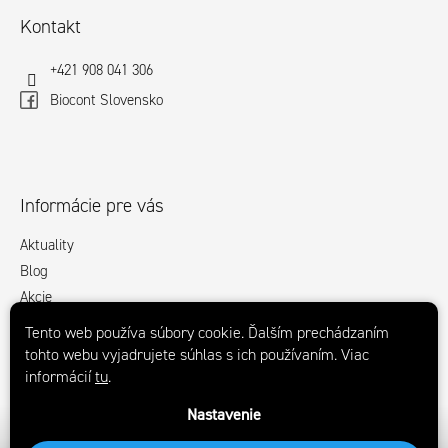
e
Kontakt
+421 908 041 306
Biocont Slovensko
Informácie pre vás
Aktuality
Blog
Akcie
Obchodné podmienky
Tento web používa súbory cookie. Ďalším prechádzaním
GDPR
tohto webu vyjadrujete súhlas s ich používaním. Viac
Na stiahnutie
informácií
tu
.
Kontakty
Nastavenie