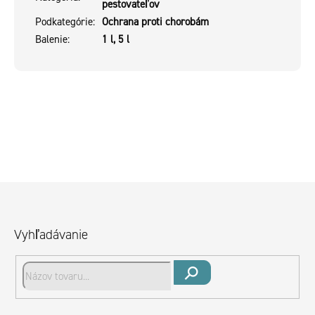
pestovateľov
Podkategórie
:
Ochrana proti chorobám
Balenie
:
1 l, 5 l
Z
á
p
Vyhľadávanie
ä
t
i
Hľadať