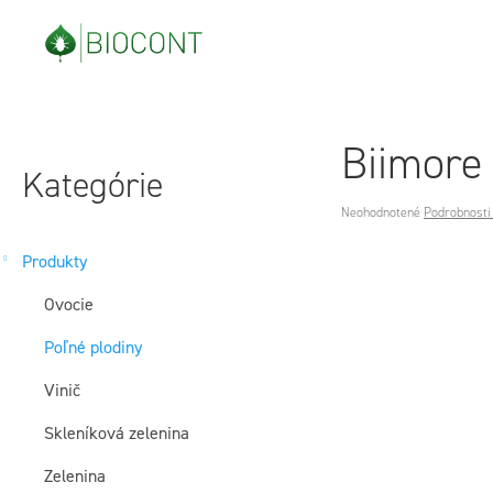
Prejsť
na
obsah
B
Preskočiť
Biimore
o
kategórie
Kategórie
Priemerné
č
Neohodnotené
Podrobnosti
hodnotenie
produktu
n
Produkty
je
Ovocie
0,0
ý
z
Poľné plodiny
5
p
hviezdičiek.
Vinič
a
Skleníková zelenina
n
Zelenina