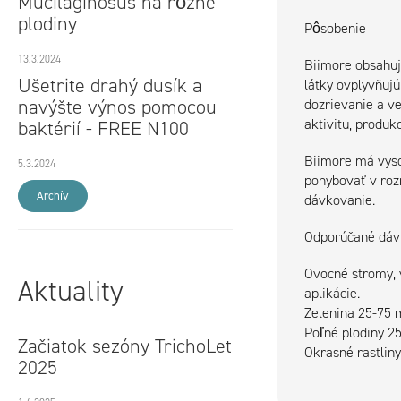
Mucilaginosus na rôzne
plodiny
Pôsobenie
13.3.2024
Biimore obsahuj
Ušetrite drahý dusík a
látky ovplyvňujú
navýšte výnos pomocou
dozrievanie a ve
aktivitu, produk
baktérií - FREE N100
Biimore má vyso
5.3.2024
pohybovať v roz
Archív
dávkovanie.
Odporúčané dáv
Ovocné stromy, v
Aktuality
aplikácie.
Zelenina 25-75 m
Poľné plodiny 25
Začiatok sezóny TrichoLet
Okrasné rastliny
2025