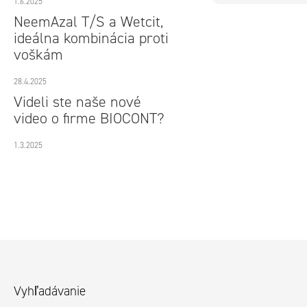
1.6.2025
NeemAzal T/S a Wetcit,
ideálna kombinácia proti
voškám
28.4.2025
Videli ste naše nové
video o firme BIOCONT?
1.3.2025
Z
á
Vyhľadávanie