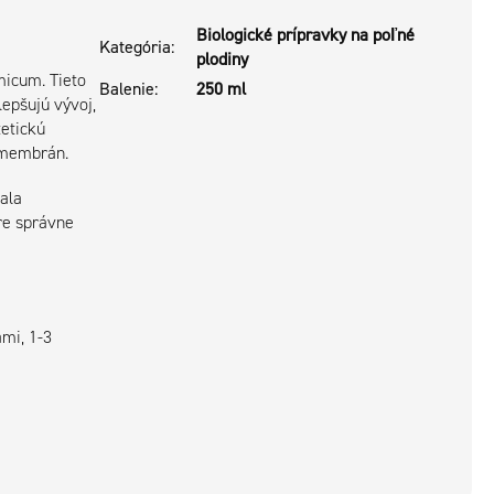
Biologické prípravky na poľné
Kategória
:
plodiny
micum. Tieto
Balenie
:
250 ml
epšujú vývoj,
tetickú
a membrán.
ala
re správne
ami, 1-3