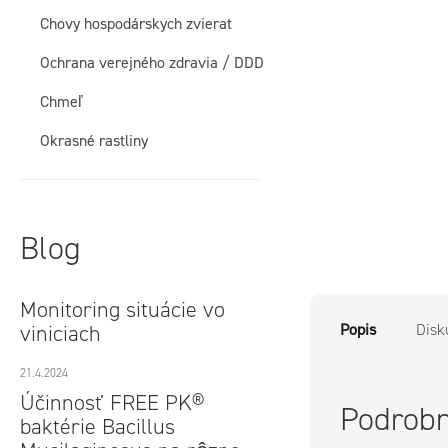
e
Chovy hospodárskych zvierat
l
Ochrana verejného zdravia / DDD
Chmeľ
Okrasné rastliny
Blog
Monitoring situácie vo
viniciach
Popis
Disk
21.4.2024
Účinnosť FREE PK®
Podrobn
baktérie Bacillus