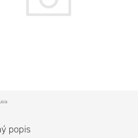
usia
ý popis