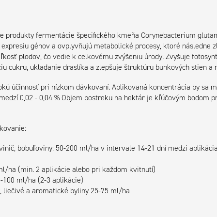
e produkty fermentácie špecifického kmeňa Corynebacterium gluta
 expresiu génov a ovplyvňujú metabolické procesy, ktoré následne zl
ľkosť plodov, čo vedie k celkovému zvýšeniu úrody. Zvyšuje fotosyn
ciu cukru, ukladanie draslíka a zlepšuje štruktúru bunkových stien 
kú účinnosť pri nízkom dávkovaní. Aplikovaná koncentrácia by sa m
medzí 0,02 - 0,04 % Objem postreku na hektár je kľúčovým bodom p
kovanie:
inič, bobuľoviny: 50-200 ml/ha v intervale 14-21 dní medzi aplikáci
l/ha (min. 2 aplikácie alebo pri každom kvitnutí)
-100 ml/ha (2-3 aplikácie)
, liečivé a aromatické byliny 25-75 ml/ha