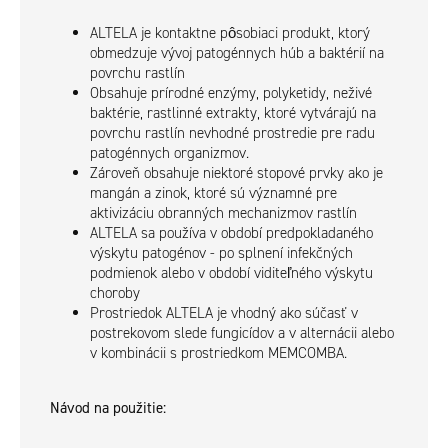
ALTELA je kontaktne pôsobiaci produkt, ktorý
obmedzuje vývoj patogénnych húb a baktérií na
povrchu rastlín
Obsahuje prírodné enzýmy, polyketidy, neživé
baktérie, rastlinné extrakty, ktoré vytvárajú na
povrchu rastlín nevhodné prostredie pre radu
patogénnych organizmov.
Zároveň obsahuje niektoré stopové prvky ako je
mangán a zinok, ktoré sú významné pre
aktivizáciu obranných mechanizmov rastlín
ALTELA sa používa v období predpokladaného
výskytu patogénov - po splnení infekčných
podmienok alebo v období viditeľného výskytu
choroby
Prostriedok ALTELA je vhodný ako súčasť v
postrekovom slede fungicídov a v alternácii alebo
v kombinácii s prostriedkom MEMCOMBA.
Návod na použitie: