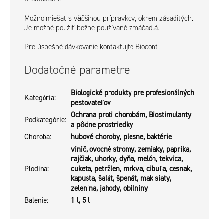
Možno miešať s väčšinou prípravkov, okrem zásaditých.
Je možné použiť bežne používané zmáčadlá.
Pre úspešné dávkovanie kontaktujte Biocont
Dodatočné parametre
Biologické produkty pre profesionálných
Kategória
:
pestovateľov
Ochrana proti chorobám, Biostimulanty
Podkategórie
:
a pôdne prostriedky
Choroba
:
hubové choroby, plesne, baktérie
vinič, ovocné stromy, zemiaky, paprika,
rajčiak, uhorky, dyňa, melón, tekvica,
Plodina
:
cuketa, petržlen, mrkva, cibuľa, cesnak,
kapusta, šalát, špenát, mak siaty,
zelenina, jahody, obilniny
Balenie
:
1 l, 5 l