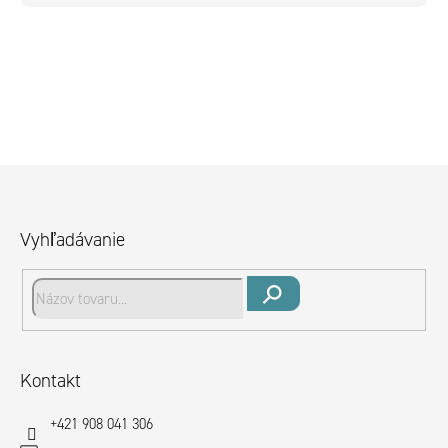
Z
á
p
Vyhľadávanie
ä
t
i
Hľadať
e
Kontakt
+421 908 041 306