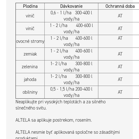
Plodina
Dávkovanie
Ochranná doba
0,6 - 1 l/ha 300-400 l
vinič
AT
vody/ha
1 - 2 l/ha 400-600 l
vinič
AT
vody/ha
1 - 2 l/ha 400-600 l
AT
ovocné stromy
vody/ha
1 - 2 l/ha 400-600 l
zemiak
AT
vody/ha
1- 2 l/ha 300-800 l
zelenina
AT
vody/ha
1- 2 l/ha 300-800 l
jahoda
AT
vody/ha
0,5 - 1,5 l/ha 200-400 l
obilniny
AT
vody/ha
Neaplikujte pri vysokých teplotách a za silného
slnečného svitu.
ALTELA sa aplikuje postrekom, rosením.
ALTELA nesmie byť aplikovaná spoločne so zásaditými
produktami.