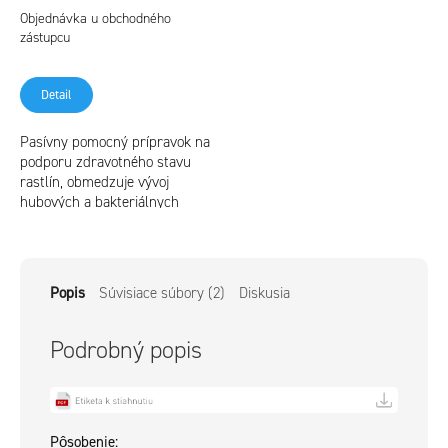
Objednávka u obchodného
zástupcu
Detail
Pasívny pomocný prípravok na
podporu zdravotného stavu
rastlín, obmedzuje vývoj
hubových a bakteriálnych
chorôb. je schválený a
certifikovaný pre ekologické
poľnohospodárstvo...
Popis
Súvisiace súbory (2)
Diskusia
Podrobný popis
Pôsobenie: